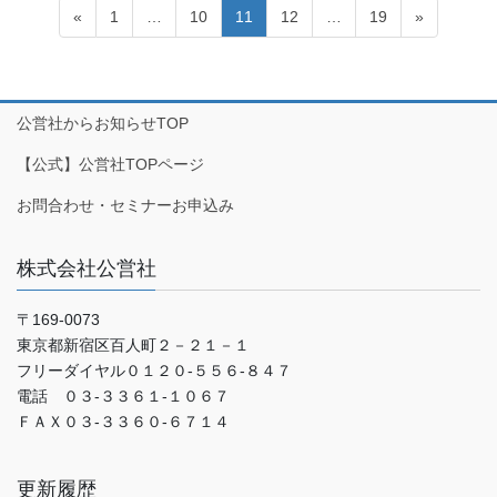
投
固
固
固
固
固
«
1
…
10
11
12
…
19
»
稿
定
定
定
定
定
ペ
ペ
ペ
ペ
ペ
ナ
ー
ー
ー
ー
ー
ビ
ジ
ジ
ジ
ジ
ジ
公営社からお知らせTOP
ゲ
【公式】公営社TOPページ
ー
シ
お問合わせ・セミナーお申込み
ョ
ン
株式会社公営社
〒169-0073
東京都新宿区百人町２－２１－１
フリーダイヤル０１２０-５５６-８４７
電話 ０３-３３６１-１０６７
ＦＡＸ０３-３３６０-６７１４
更新履歴