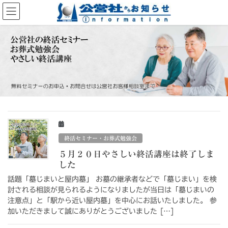
コ
ナ
ン
ビ
テ
ゲ
ン
ー
ツ
シ
へ
ョ
ス
ン
キ
に
ッ
移
プ
動
終活セミナー・お葬式勉強会
５月２０日やさしい終活講座は終了しま
した
話題「墓じまいと屋内墓」 お墓の継承者などで「墓じまい」を検
討される相談が見られるようになりましたが当日は「墓じまいの
注意点」と「駅から近い屋内墓」を中心にお話いたしました。 参
加いただきまして誠にありがとうございました […]